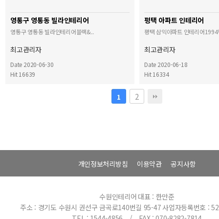
영통구 영통동 빌라인테리어
평택 아파트 인테리어
영통구 영통동 빌라인테리어블랙&..
평택 삼익아파트 인테리어1994년 
최고관리자
최고관리자
Date 2020-06-30
Date 2020-06-18
Hit 16639
Hit 16334
2
1
개인정보처리방침
이용약관
공지사항
수원인테리어
대표 : 한만준
주소 : 경기도 수원시 권선구 금곡로140번길 95-47
사업자등록번호 : 520
TEL : 1544-4856 / FAX : 070-8282-7814